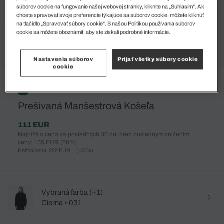
súborov cookie na fungovanie našej webovej stránky, kliknite na „Súhlasím“. Ak
chcete spravovať svoje preferencie týkajúce sa súborov cookie, môžete kliknúť
na tlačidlo „Spravovať súbory cookie“. S našou Politikou používania súborov
cookie sa môžete oboznámiť, aby ste získali podrobné informácie.
Nastavenia súborov
Prijať všetky súbory cookie
cookie
%
Prešívaná Manšestrová Košeľa
111 EUR
Najnižšia cena za posledných 30 dní pred posledným znížením
ceny: 155 EUR
(28%)
Bežná cena:
222 EUR
(-50%)
Vybraná farba (+1)
Cierna • 031