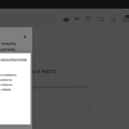
0
SK
ste
X
š miestny
vybranej
račovať bez prijatia
t zo zmesi ľanu a kepru
 a realizáciu
cookie na
sa súborov
ných 30 dní pred posledným znížením ceny: 84 EUR
(0%)
v
a môžete
%)
farba (+1)
a • 3LA