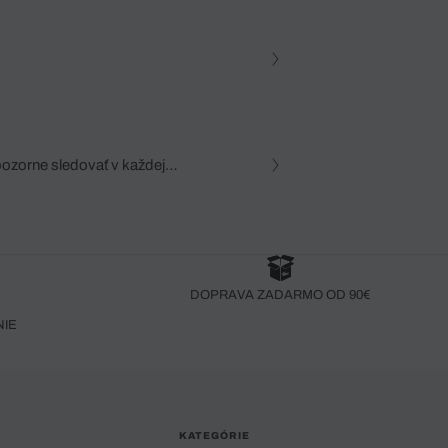
pozorne sledovať v každej
zca, dôkladná znalosť
robený bez pozorného oka
DOPRAVA ZADARMO OD 90€
NIE
KATEGÓRIE