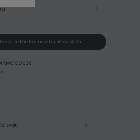
osť
te ma, keď bude produkt opäť na sklade
ARMO OD 90€
ie
 tú svoju.