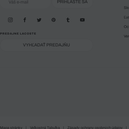
PRIHLÁSTE SA
Sk
Ľu
Oc
PREDAJNE LACOSTE
Ve
VYHĽADAŤ PREDAJŇU
Mapa stránky
|
Veľkostná Tabuľka
|
Zásady ochrany osobných údajov
|