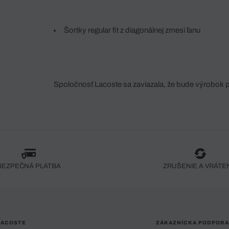
Šortky regular fit z diagonálnej zmesi ľanu
Spoločnosť Lacoste sa zaviazala, že bude výrobok 
fáze jeho výroby. Transparentnosť hodnotového reťa
dodávateľov a ekosystému... Žiadny steh nie je vy
spoločnosti Crocodile.
BEZPEČNÁ PLATBA
ZRUŠENIE A VRÁTE
LACOSTE
ZÁKAZNÍCKA PODPORA