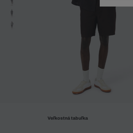
Doplnky
Spodná bielizeň
Plavky
Sukne
Plavky
Special Offer
Spodná Bielizeň
Šortky
Special Offer
Športové oblečenie
Nohavice
Special Offer
Plavky
Special Offer
Veľkostná tabuľka