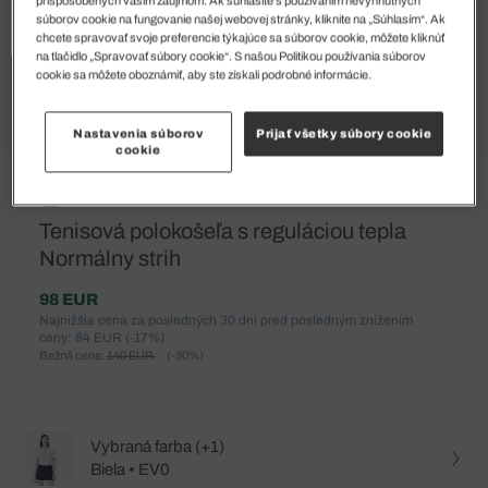
súborov cookie na fungovanie našej webovej stránky, kliknite na „Súhlasím“. Ak
chcete spravovať svoje preferencie týkajúce sa súborov cookie, môžete kliknúť
na tlačidlo „Spravovať súbory cookie“. S našou Politikou používania súborov
cookie sa môžete oboznámiť, aby ste získali podrobné informácie.
Nastavenia súborov
Prijať všetky súbory cookie
cookie
%
Tenisová polokošeľa s reguláciou tepla
Normálny strih
98 EUR
Najnižšia cena za posledných 30 dní pred posledným znížením
ceny: 84 EUR
(-17%)
Bežná cena:
140 EUR
(-30%)
Vybraná farba (+1)
Biela • EV0