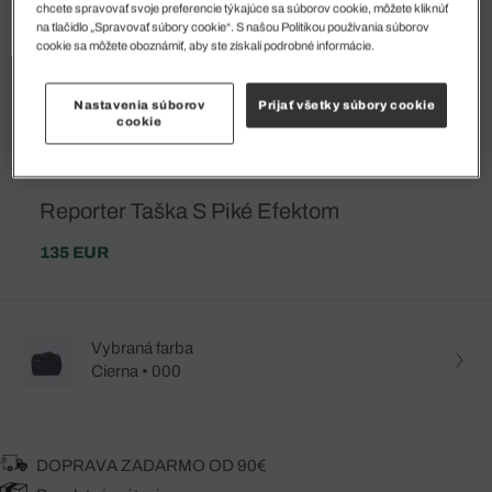
chcete spravovať svoje preferencie týkajúce sa súborov cookie, môžete kliknúť
na tlačidlo „Spravovať súbory cookie“. S našou Politikou používania súborov
cookie sa môžete oboznámiť, aby ste získali podrobné informácie.
Nastavenia súborov
Prijať všetky súbory cookie
cookie
Reporter Taška S Piké Efektom
135 EUR
Vybraná farba
Cierna • 000
DOPRAVA ZADARMO OD 90€