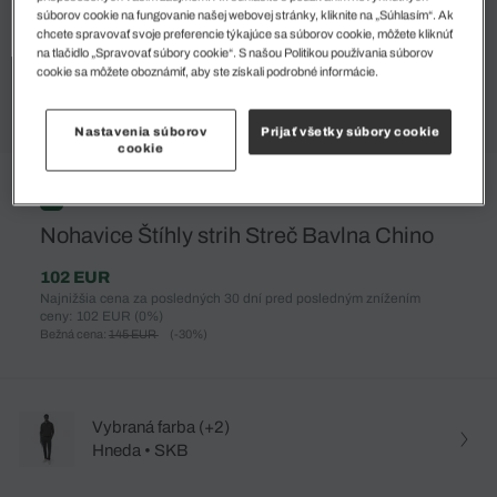
súborov cookie na fungovanie našej webovej stránky, kliknite na „Súhlasím“. Ak
chcete spravovať svoje preferencie týkajúce sa súborov cookie, môžete kliknúť
na tlačidlo „Spravovať súbory cookie“. S našou Politikou používania súborov
cookie sa môžete oboznámiť, aby ste získali podrobné informácie.
Nastavenia súborov
Prijať všetky súbory cookie
cookie
%
Nohavice Štíhly strih Streč Bavlna Chino
102 EUR
Najnižšia cena za posledných 30 dní pred posledným znížením
ceny: 102 EUR
(0%)
Bežná cena:
145 EUR
(-30%)
Vybraná farba (+2)
Hneda • SKB