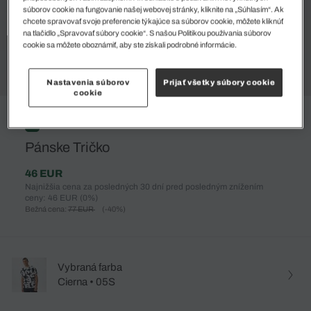
súborov cookie na fungovanie našej webovej stránky, kliknite na „Súhlasím“. Ak
chcete spravovať svoje preferencie týkajúce sa súborov cookie, môžete kliknúť
na tlačidlo „Spravovať súbory cookie“. S našou Politikou používania súborov
cookie sa môžete oboznámiť, aby ste získali podrobné informácie.
Nastavenia súborov
Prijať všetky súbory cookie
cookie
%
Pánske Tričko
46 EUR
Najnižšia cena za posledných 30 dní pred posledným znížením
ceny: 46 EUR
(0%)
Bežná cena:
77 EUR
(-40%)
Vybraná farba
Cierna • 05S