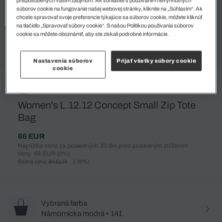
súborov cookie na fungovanie našej webovej stránky, kliknite na „Súhlasím“. Ak
chcete spravovať svoje preferencie týkajúce sa súborov cookie, môžete kliknúť
na tlačidlo „Spravovať súbory cookie“. S našou Politikou používania súborov
cookie sa môžete oboznámiť, aby ste získali podrobné informácie.
Nastavenia súborov
Prijať všetky súbory cookie
cookie
%
Women's L.12.12 Concept Small Zip Tote
Bag
66 EUR
Najnižšia cena za posledných 30 dní pred posledným znížením
ceny: 66 EUR
(0%)
Bežná cena:
94 EUR
(-30%)
Vybraná farba
Námornícka modrá • 141