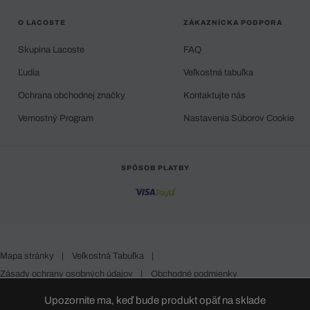
O LACOSTE
ZÁKAZNÍCKA PODPORA
Skupina Lacoste
FAQ
Ľudia
Veľkostná tabuľka
Ochrana obchodnej značky
Kontaktujte nás
Vernostný Program
Nastavenia Súborov Cookie
SPÔSOB PLATBY
Mapa stránky
|
Veľkostná Tabuľka
|
Zásady ochrany osobných údajov
|
Obchodné podmienky
Slovakia
Upozornite ma, keď bude produkt opäť na sklade