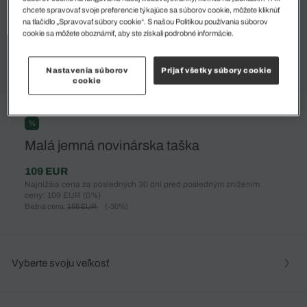
chcete spravovať svoje preferencie týkajúce sa súborov cookie, môžete kliknúť
na tlačidlo „Spravovať súbory cookie“. S našou Politikou používania súborov
cookie sa môžete oboznámiť, aby ste získali podrobné informácie.
Nastavenia súborov
Prijať všetky súbory cookie
cookie
%
Malá jemná novinárska taška
109 EUR
Najnižšia cena za posledných 30 dní pred posledným znížením
ceny: 109 EUR
(0%)
Bežná cena:
155 EUR
(-30%)
Vyberte svoju veľkosť