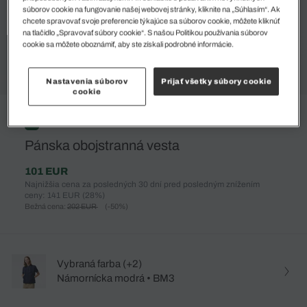
súborov cookie na fungovanie našej webovej stránky, kliknite na „Súhlasím“. Ak
chcete spravovať svoje preferencie týkajúce sa súborov cookie, môžete kliknúť
na tlačidlo „Spravovať súbory cookie“. S našou Politikou používania súborov
cookie sa môžete oboznámiť, aby ste získali podrobné informácie.
Nastavenia súborov
Prijať všetky súbory cookie
cookie
%
Pánska obojstranná vesta
101 EUR
Najnižšia cena za posledných 30 dní pred posledným znížením
ceny: 141 EUR
(28%)
Bežná cena:
202 EUR
(-50%)
Vybraná farba (+2)
Námornícka modrá • BM3