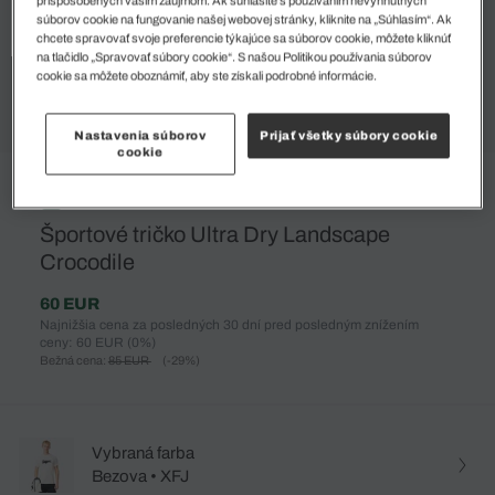
súborov cookie na fungovanie našej webovej stránky, kliknite na „Súhlasím“. Ak
chcete spravovať svoje preferencie týkajúce sa súborov cookie, môžete kliknúť
na tlačidlo „Spravovať súbory cookie“. S našou Politikou používania súborov
cookie sa môžete oboznámiť, aby ste získali podrobné informácie.
Nastavenia súborov
Prijať všetky súbory cookie
cookie
%
Športové tričko Ultra Dry Landscape
Crocodile
60 EUR
Najnižšia cena za posledných 30 dní pred posledným znížením
ceny: 60 EUR
(0%)
Bežná cena:
85 EUR
(-29%)
Vybraná farba
Bezova • XFJ