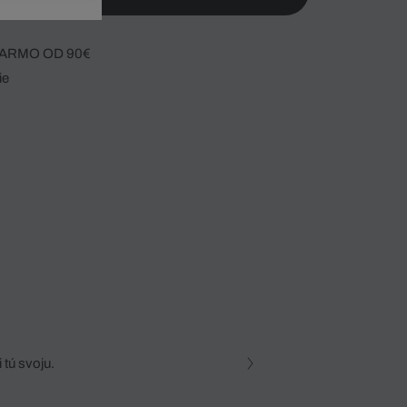
ARMO OD 90€
ie
 tú svoju.