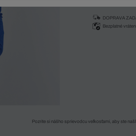
DOPRAVA ZAD
Bezplatné vráten
Pozrite si nášho sprievodcu veľkosťami, aby ste našli