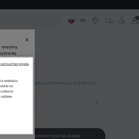
0
SK
ste
X
š miestny
vybranej
račovať bez prijatia
 a realizáciu
ných 30 dní pred posledným znížením ceny: 31 EUR
(0%)
cookie na
)
sa súborov
v
a môžete
osť
te ma, keď bude produkt opäť na sklade