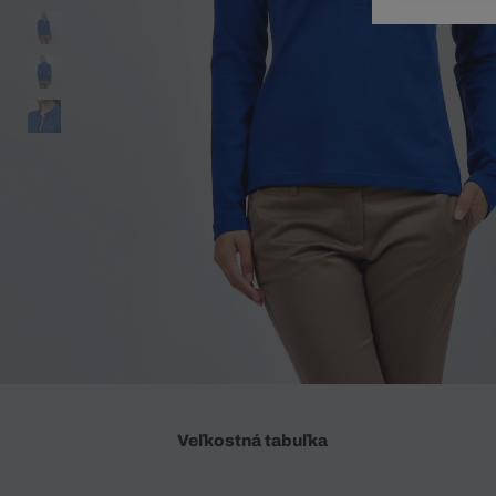
Doplnky
Spodná bielizeň
Plavky
Sukne
Plavky
Special Offer
Spodná Bielizeň
Šortky
Special Offer
Športové oblečenie
Nohavice
Special Offer
Plavky
Special Offer
Veľkostná tabuľka