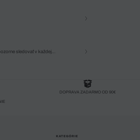
pozorne sledovať v každej
zca, dôkladná znalosť
robený bez pozorného oka
DOPRAVA ZADARMO OD 90€
NIE
KATEGÓRIE