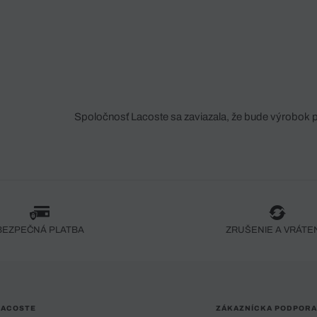
Spoločnosť Lacoste sa zaviazala, že bude výrobok 
fáze jeho výroby. Transparentnosť hodnotového reťa
dodávateľov a ekosystému... Žiadny steh nie je vy
spoločnosti Crocodile.
BEZPEČNÁ PLATBA
ZRUŠENIE A VRÁTE
LACOSTE
ZÁKAZNÍCKA PODPORA