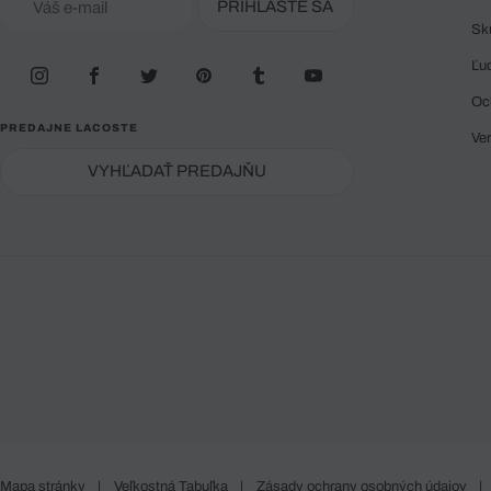
PRIHLÁSTE SA
Sk
Ľu
Oc
PREDAJNE LACOSTE
Ve
VYHĽADAŤ PREDAJŇU
Mapa stránky
|
Veľkostná Tabuľka
|
Zásady ochrany osobných údajov
|