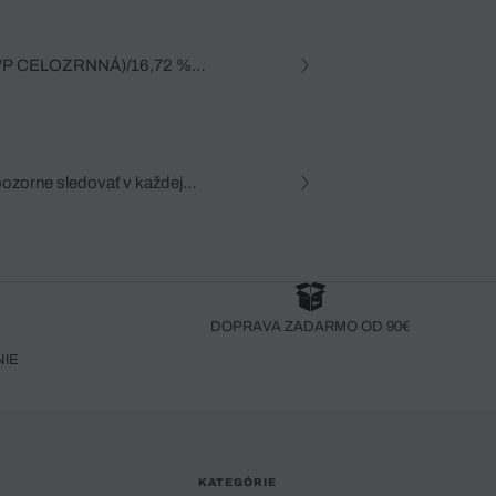
WP CELOZRNNÁ)/16,72 %
pozorne sledovať v každej
zca, dôkladná znalosť
robený bez pozorného oka
DOPRAVA ZADARMO OD 90€
NIE
KATEGÓRIE