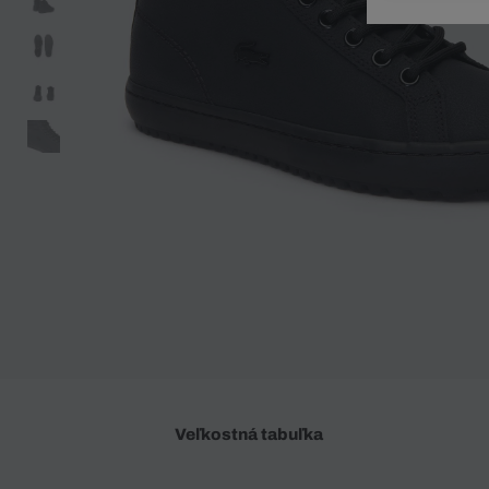
Doplnky
Spodná bielizeň
Plavky
Sukne
Plavky
Special Offer
Spodná Bielizeň
Šortky
Special Offer
Športové oblečenie
Nohavice
Special Offer
Plavky
Special Offer
Veľkostná tabuľka