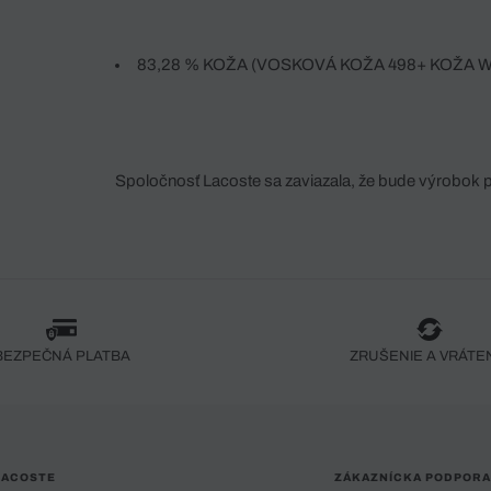
83,28 % KOŽA (VOSKOVÁ KOŽA 498+ KOŽA 
TEXTIL (WJT19-268 PUFFA NYLON TXT)
Spoločnosť Lacoste sa zaviazala, že bude výrobok 
fáze jeho výroby. Transparentnosť hodnotového reťa
dodávateľov a ekosystému... Žiadny steh nie je vy
spoločnosti Crocodile.
BEZPEČNÁ PLATBA
ZRUŠENIE A VRÁTE
LACOSTE
ZÁKAZNÍCKA PODPORA