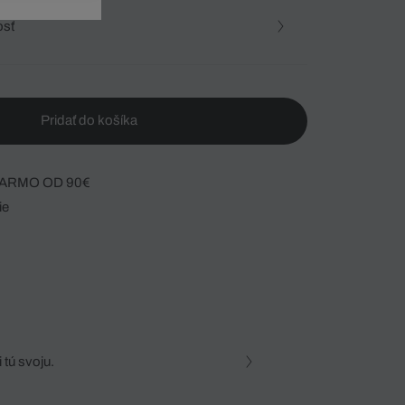
osť
Pridať do košíka
ARMO OD 90€
ie
 tú svoju.