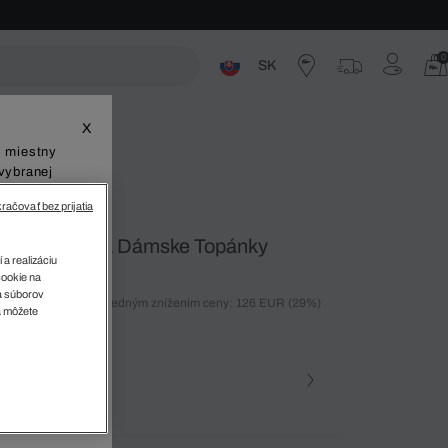
0
SK
ste
X
š miestny
vybranej
račovať bez prijatia
rmo 419 1 Cfa Dámske Topánky
 a realizáciu
cookie na
sa súborov
ných 30 dní pred posledným znížením ceny: 126 EUR
(29%)
v
a môžete
%)
farba
na • 02H