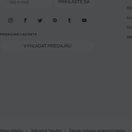
PRIHLÁSTE SA
Sk
Ľu
Oc
PREDAJNE LACOSTE
Ve
VYHĽADAŤ PREDAJŇU
Mapa stránky
|
Veľkostná Tabuľka
|
Zásady ochrany osobných údajov
|