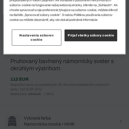
súborov cookie na fungovanie našej webovej stránky, kliknite na „Súhlasím“. Ak
chcete spravovať svoje preferencie týkajúce sa súborov cookie, môžete kliknúť
na tlačidlo „Spravovať súbory cookie“. S našou Politikou používania súborov
cookie sa môžete oboznámiť, aby ste získali podrobné informácie.
Nastavenia súborov
Prijať všetky súbory cookie
cookie
%
Pruhovaný bavlnený námornícky sveter s
okrúhlym výstrihom
112 EUR
Najnižšia cena za posledných 30 dní pred posledným znížením
ceny: 112 EUR
(0%)
Bežná cena:
160 EUR
(-30%)
Vybraná farba
Námornícka modrá • HHW