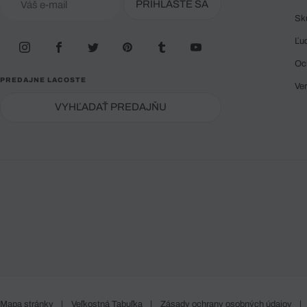
PRIHLÁSTE SA
Sk
Ľu
Oc
PREDAJNE LACOSTE
Ve
VYHĽADAŤ PREDAJŇU
Mapa stránky
|
Veľkostná Tabuľka
|
Zásady ochrany osobných údajov
|