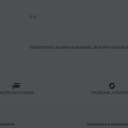
0.0
Spoločnosť Lacoste sa zaviazala, že bude výrobok 
fáze jeho výroby. Transparentnosť hodnotového reťa
dodávateľov a ekosystému... Žiadny steh nie je vy
spoločnosti Crocodile.
BEZPEČNÁ PLATBA
ZRUŠENIE A VRÁTE
LACOSTE
ZÁKAZNÍCKA PODPORA