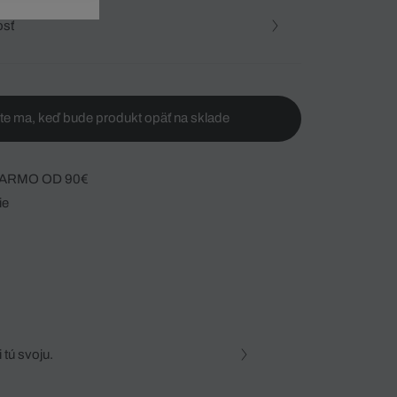
osť
te ma, keď bude produkt opäť na sklade
ARMO OD 90€
ie
 tú svoju.