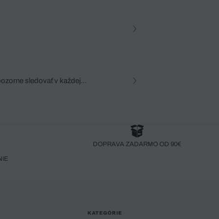
pozorne sledovať v každej
zca, dôkladná znalosť
robený bez pozorného oka
DOPRAVA ZADARMO OD 90€
NIE
KATEGÓRIE