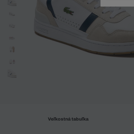
Doplnky
Spodná bielizeň
Plavky
Sukne
Plavky
Special Offer
Spodná Bielizeň
Šortky
Special Offer
Športové oblečenie
Nohavice
Special Offer
Plavky
Special Offer
Veľkostná tabuľka