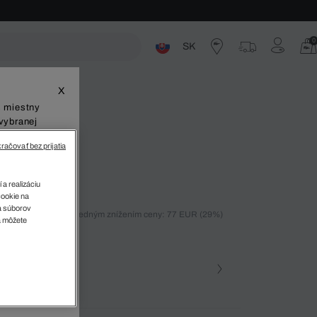
0
SK
ste
X
š miestny
vybranej
račovať bez prijatia
nisky T-Clip
 a realizáciu
cookie na
sa súborov
ných 30 dní pred posledným znížením ceny: 77 EUR
(29%)
v
a môžete
%)
farba
407