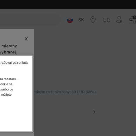
0
SK
ste
X
š miestny
vybranej
račovať bez prijatia
3
 a realizáciu
cookie na
sa súborov
ných 30 dní pred posledným znížením ceny: 80 EUR
(40%)
v
a môžete
%)
osť