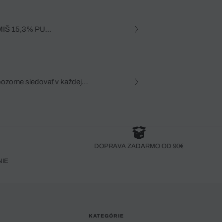
IŠ 15,3% PU
N (100 % POLYESTER)
pozorne sledovať v každej
zca, dôkladná znalosť
robený bez pozorného oka
DOPRAVA ZADARMO OD 90€
NIE
KATEGÓRIE