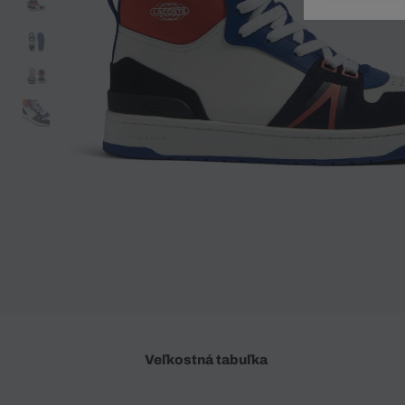
Doplnky
Spodná bielizeň
Plavky
Sukne
Plavky
Special Offer
Spodná Bielizeň
Šortky
Special Offer
Športové oblečenie
Nohavice
Special Offer
Plavky
Special Offer
Veľkostná tabuľka