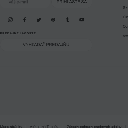
PRIHLÁSTE SA
Sk
Ľu
Oc
PREDAJNE LACOSTE
Ve
VYHĽADAŤ PREDAJŇU
Mapa stránky
|
Veľkostná Tabuľka
|
Zásady ochrany osobných údajov
|