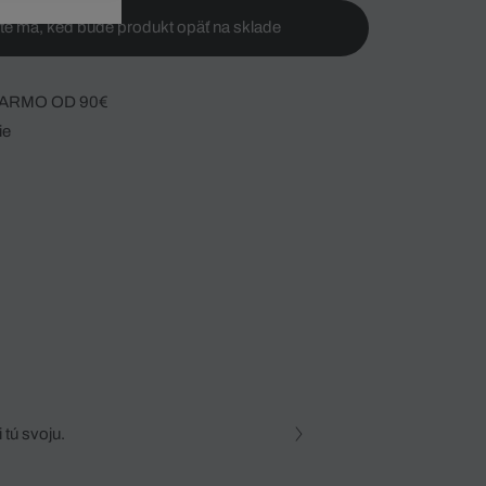
te ma, keď bude produkt opäť na sklade
ARMO OD 90€
ie
 tú svoju.