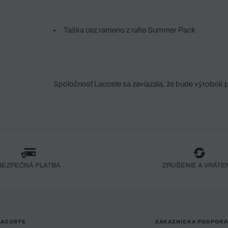
Taška cez rameno z rafie Summer Pack
Spoločnosť Lacoste sa zaviazala, že bude výrobok 
fáze jeho výroby. Transparentnosť hodnotového reťa
dodávateľov a ekosystému... Žiadny steh nie je vy
spoločnosti Crocodile.
BEZPEČNÁ PLATBA
ZRUŠENIE A VRÁTE
LACOSTE
ZÁKAZNÍCKA PODPORA