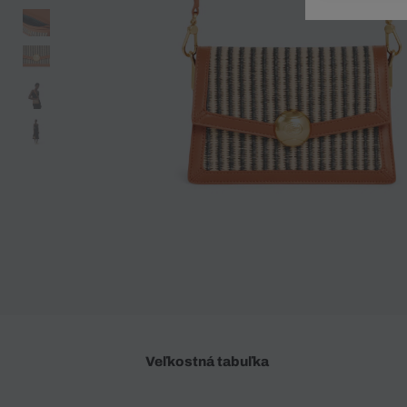
Doplnky
Spodná bielizeň
Plavky
Sukne
Plavky
Special Offer
Spodná Bielizeň
Šortky
Special Offer
Športové oblečenie
Nohavice
Special Offer
Plavky
Special Offer
Veľkostná tabuľka