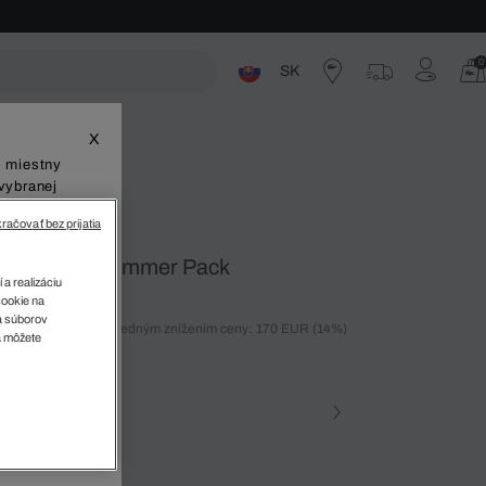
0
SK
ste
X
š miestny
vybranej
račovať bez prijatia
cez rameno Summer Pack
 a realizáciu
cookie na
sa súborov
ných 30 dní pred posledným znížením ceny: 170 EUR
(14%)
v
a môžete
%)
farba
a • T46