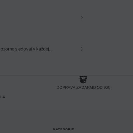
pozorne sledovať v každej
zca, dôkladná znalosť
robený bez pozorného oka
DOPRAVA ZADARMO OD 90€
NIE
KATEGÓRIE