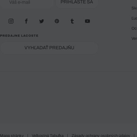
PRIHLÁSTE SA
Sk
Ľu
Oc
PREDAJNE LACOSTE
Ve
VYHĽADAŤ PREDAJŇU
Mapa stránky
|
Veľkostná Tabuľka
|
Zásady ochrany osobných údajov
|