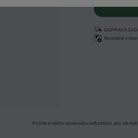
DOPRAVA ZAD
Bezplatné vráten
Pozrite si nášho sprievodcu veľkosťami, aby ste našli