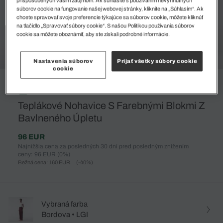
súborov cookie na fungovanie našej webovej stránky, kliknite na „Súhlasím“. Ak
chcete spravovať svoje preferencie týkajúce sa súborov cookie, môžete kliknúť
na tlačidlo „Spravovať súbory cookie“. S našou Politikou používania súborov
cookie sa môžete oboznámiť, aby ste získali podrobné informácie.
Nastavenia súborov
Prijať všetky súbory cookie
cookie
%
Teplákové Nohavice S Farebnými Blokmi Z
Bavlneného Úpletu
96 EUR
Najnižšia cena za posledných 30 dní pred posledným znížením
ceny: 96 EUR
(0%)
Bežná cena:
160 EUR
(-40%)
Vybraná farba
Bordova • LGI