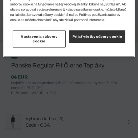
súborov cookie na fungovanie našej webovej stránky, kliknite na „Súhlasím“. Ak
chcete spravovať svoje preferencie týkajúce sa súborov cookie, môžete kliknúť
na tlačidlo „Spravovať súbory cookie“. S našou Politikou používania súborov
cookie sa môžete oboznámiť, aby ste získali podrobné informácie.
Nastavenia súborov
Prijať všetky súbory cookie
cookie
%
Pánske Regular Fit Čierne Tepláky
84 EUR
Najnižšia cena za posledných 30 dní pred posledným znížením
ceny: 84 EUR
(0%)
Bežná cena:
120 EUR
(-30%)
Vybraná farba (+4)
Seda • CCA