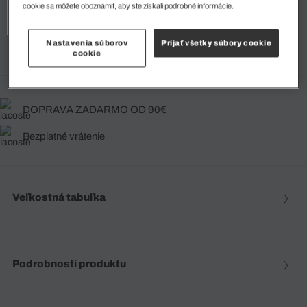
cookie sa môžete oboznámiť, aby ste získali podrobné informácie.
Vybraná veľkosť
7 - L/XL
Nastavenia súborov
Prijať všetky súbory cookie
3 produkt
cookie
DOPRAVA ZADARMO OD 90€
Bezplatné vrátenie
Veľkostná tabuľka
Podrobnosti produktu