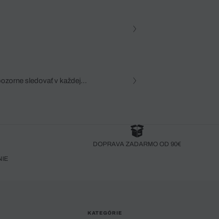
pozorne sledovať v každej
zca, dôkladná znalosť
robený bez pozorného oka
DOPRAVA ZADARMO OD 90€
NIE
KATEGÓRIE