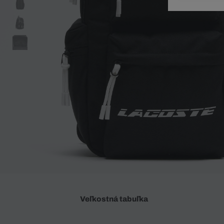
Doplnky
Spodná bielizeň
Plavky
Sukne
Plavky
Special Offer
Spodná Bielizeň
Šortky
Special Offer
Športové oblečenie
Nohavice
Special Offer
Plavky
Special Offer
Veľkostná tabuľka