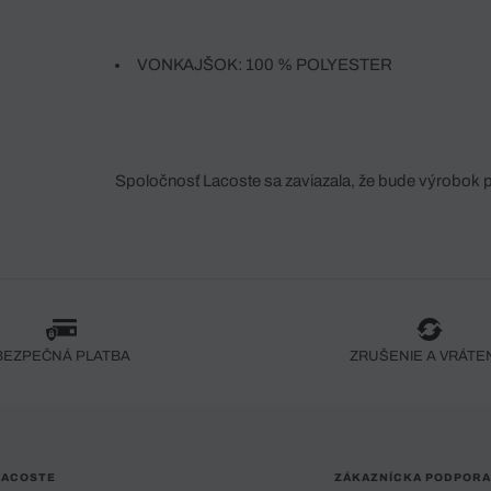
VONKAJŠOK: 100 % POLYESTER
Spoločnosť Lacoste sa zaviazala, že bude výrobok 
fáze jeho výroby. Transparentnosť hodnotového reťa
dodávateľov a ekosystému... Žiadny steh nie je vy
spoločnosti Crocodile.
BEZPEČNÁ PLATBA
ZRUŠENIE A VRÁTE
LACOSTE
ZÁKAZNÍCKA PODPORA