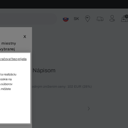
0
SK
ste
X
š miestny
vybranej
račovať bez prijatia
 Kontrastným Nápisom
 a realizáciu
cookie na
sa súborov
ných 30 dní pred posledným znížením ceny: 102 EUR
(28%)
v
a môžete
%)
farba
na • 279