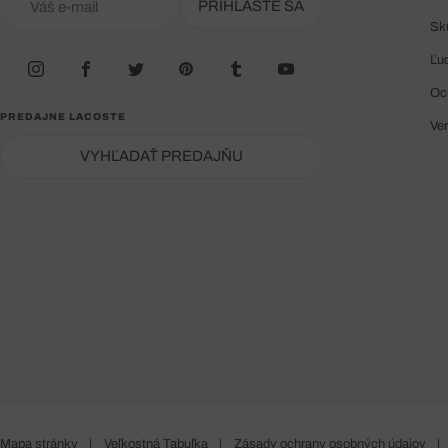
PRIHLÁSTE SA
Sk
Ľu
Oc
PREDAJNE LACOSTE
Ve
VYHĽADAŤ PREDAJŇU
Mapa stránky
|
Veľkostná Tabuľka
|
Zásady ochrany osobných údajov
|