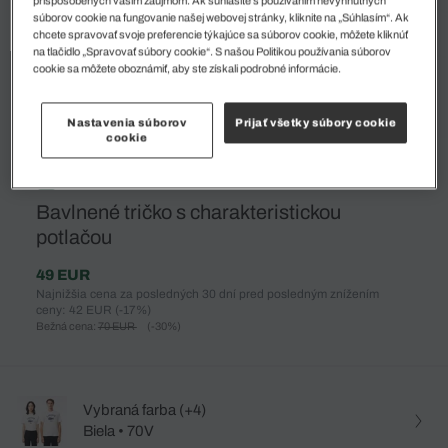
súborov cookie na fungovanie našej webovej stránky, kliknite na „Súhlasím“. Ak
chcete spravovať svoje preferencie týkajúce sa súborov cookie, môžete kliknúť
na tlačidlo „Spravovať súbory cookie“. S našou Politikou používania súborov
cookie sa môžete oboznámiť, aby ste získali podrobné informácie.
Nastavenia súborov
Prijať všetky súbory cookie
cookie
%
Bavlnené tričko s charakteristickou
potlačou
49 EUR
Najnižšia cena za posledných 30 dní pred posledným znížením
ceny: 42 EUR
(-17%)
Bežná cena:
70 EUR
(-30%)
Vybraná farba (+4)
Biela • 70V