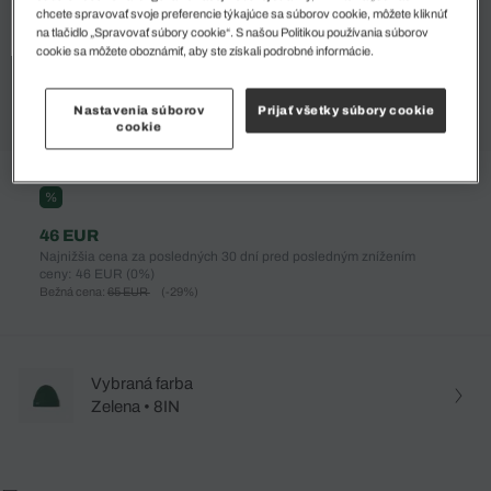
chcete spravovať svoje preferencie týkajúce sa súborov cookie, môžete kliknúť
na tlačidlo „Spravovať súbory cookie“. S našou Politikou používania súborov
cookie sa môžete oboznámiť, aby ste získali podrobné informácie.
Nastavenia súborov
Prijať všetky súbory cookie
cookie
%
46 EUR
Najnižšia cena za posledných 30 dní pred posledným znížením
ceny: 46 EUR
(0%)
Bežná cena:
65 EUR
(-29%)
Vybraná farba
Zelena • 8IN