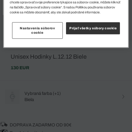
chcete spravovať svoje preferencie týkajúce sa súborov cookie, môžete kliknúť
na tlačidlo „Spravovať súbory cookie“. S našou Politikou používania súborov
cookie sa môžete oboznámiť, aby ste získali podrobné informácie.
Nastavenia súborov
Prijať všetky súbory cookie
cookie
Unisex Hodinky L.12.12 Biele
130 EUR
Vybraná farba (+1)
Biela
DOPRAVA ZADARMO OD 90€