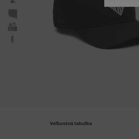
Doplnky
Spodná bielizeň
Plavky
Sukne
Plavky
Special Offer
Spodná Bielizeň
Šortky
Special Offer
Športové oblečenie
Nohavice
Special Offer
Plavky
Special Offer
Veľkostná tabuľka