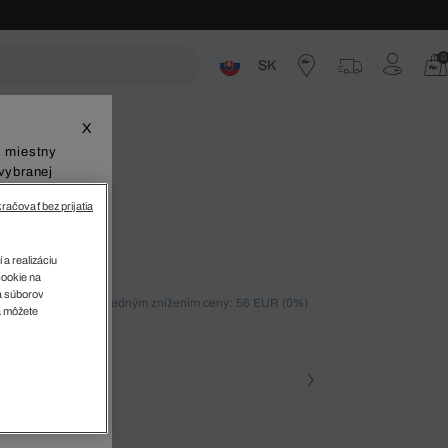
0
SK
ste
X
š miestny
vybranej
račovať bez prijatia
 a realizáciu
cookie na
sa súborov
ných 30 dní pred posledným znížením ceny: 56 EUR
(0%)
v
a môžete
)
farba (+1)
a • 3LA