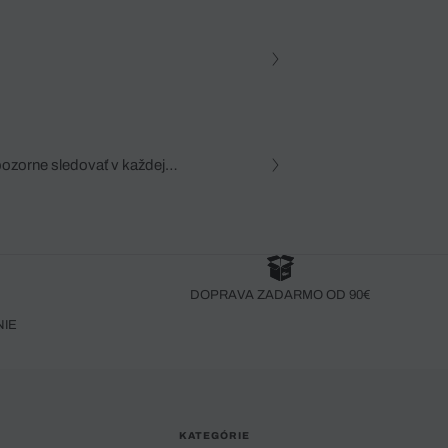
pozorne sledovať v každej
zca, dôkladná znalosť
robený bez pozorného oka
DOPRAVA ZADARMO OD 90€
NIE
KATEGÓRIE