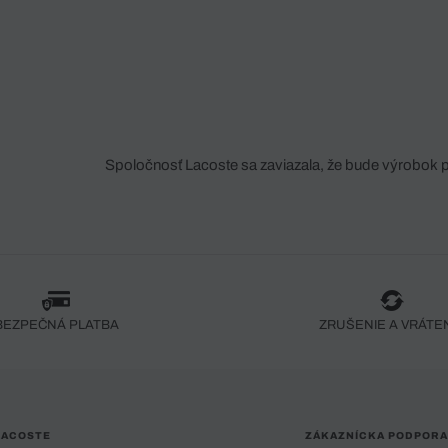
Spoločnosť Lacoste sa zaviazala, že bude výrobok 
fáze jeho výroby. Transparentnosť hodnotového reťa
dodávateľov a ekosystému... Žiadny steh nie je vy
spoločnosti Crocodile.
BEZPEČNÁ PLATBA
ZRUŠENIE A VRÁTE
LACOSTE
ZÁKAZNÍCKA PODPORA