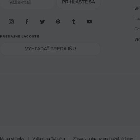
PRIHLÁSTE SA
Sk
Ľu
Oc
PREDAJNE LACOSTE
Ve
VYHĽADAŤ PREDAJŇU
Mapa stránky
|
Veľkostná Tabuľka
|
Zásady ochrany osobných údajov
|