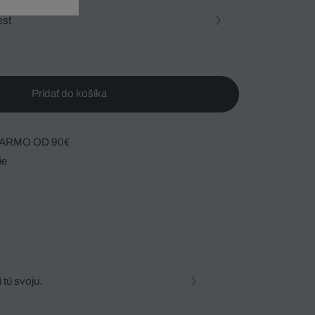
osť
Pridať do košíka
ARMO OD 90€
ie
 tú svoju.