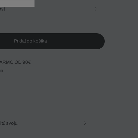
osť
Pridať do košíka
ARMO OD 90€
ie
 tú svoju.