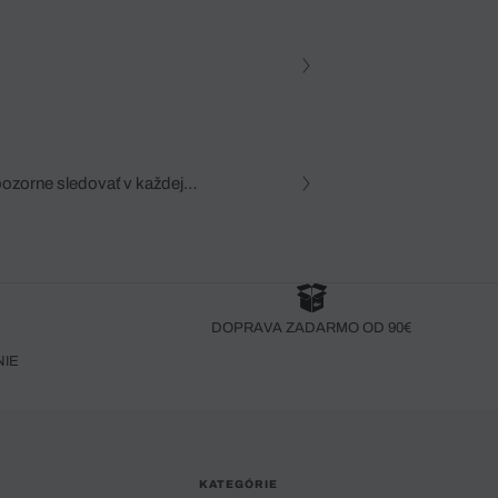
pozorne sledovať v každej
zca, dôkladná znalosť
robený bez pozorného oka
DOPRAVA ZADARMO OD 90€
NIE
KATEGÓRIE