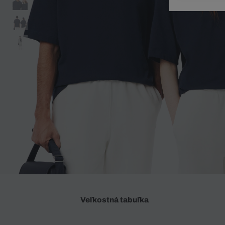
Doplnky
Spodná bielizeň
Plavky
Sukne
Plavky
Special Offer
Spodná Bielizeň
Šortky
Special Offer
Športové oblečenie
Nohavice
Special Offer
Plavky
Special Offer
Veľkostná tabuľka