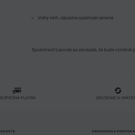
Voľný strih, nápadne spadnuté ramená
Spoločnosť Lacoste sa zaviazala, že bude výrobok 
fáze jeho výroby. Transparentnosť hodnotového reťa
dodávateľov a ekosystému... Žiadny steh nie je vy
spoločnosti Crocodile.
BEZPEČNÁ PLATBA
ZRUŠENIE A VRÁTE
LACOSTE
ZÁKAZNÍCKA PODPORA