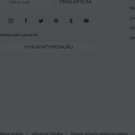
PRIHLÁSTE SA
Sk
Ľu
Oc
PREDAJNE LACOSTE
Ve
VYHĽADAŤ PREDAJŇU
Mapa stránky
|
Veľkostná Tabuľka
|
Zásady ochrany osobných údajov
|