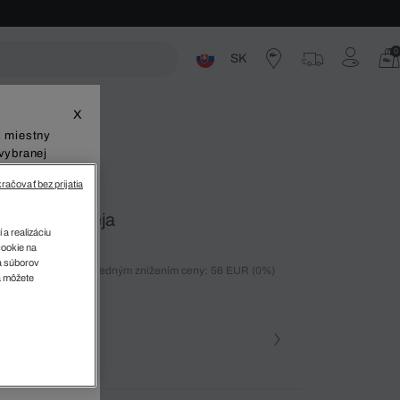
0
SK
ste
X
š miestny
vybranej
račovať bez prijatia
rubého džerseja
 a realizáciu
cookie na
sa súborov
ných 30 dní pred posledným znížením ceny: 56 EUR
(0%)
v
a môžete
)
farba (+3)
Námornícka modrá • 166