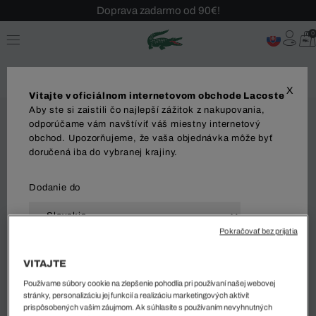
Doprava zadarmo od 90€!
Sezónny výpredaj až -40 %!
0
Bezplatné vrátenie!
X
Vitajte v oficiálnom internetovom obchode Lacoste
Aby ste si zaistili čo najlepší zážitok z nakupovania,
odporúčame vám navštíviť váš miestny internetový
obchod. Upozorňujeme, že vaša objednávka môže byť
doručená iba do vybranej krajiny.
Dodanie do
Pokračovať bez prijatia
Jazyk
VITAJTE
Používame súbory cookie na zlepšenie pohodlia pri používaní našej webovej
stránky, personalizáciu jej funkcií a realizáciu marketingových aktivít
prispôsobených vašim záujmom. Ak súhlasíte s používaním nevyhnutných
ZAČAŤ NAKUPOVAŤ