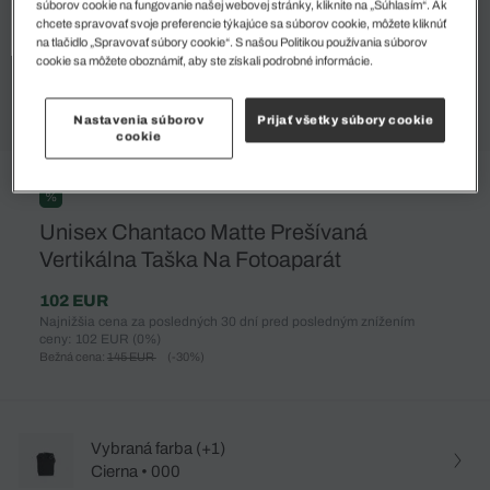
súborov cookie na fungovanie našej webovej stránky, kliknite na „Súhlasím“. Ak
chcete spravovať svoje preferencie týkajúce sa súborov cookie, môžete kliknúť
na tlačidlo „Spravovať súbory cookie“. S našou Politikou používania súborov
cookie sa môžete oboznámiť, aby ste získali podrobné informácie.
Nastavenia súborov
Prijať všetky súbory cookie
cookie
%
Unisex Chantaco Matte Prešívaná
Vertikálna Taška Na Fotoaparát
102 EUR
Najnižšia cena za posledných 30 dní pred posledným znížením
ceny: 102 EUR
(0%)
Bežná cena:
145 EUR
(-30%)
Vybraná farba (+1)
Cierna • 000