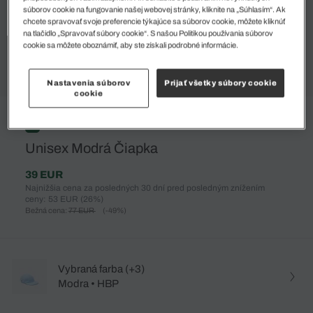
súborov cookie na fungovanie našej webovej stránky, kliknite na „Súhlasím“. Ak
chcete spravovať svoje preferencie týkajúce sa súborov cookie, môžete kliknúť
na tlačidlo „Spravovať súbory cookie“. S našou Politikou používania súborov
cookie sa môžete oboznámiť, aby ste získali podrobné informácie.
Nastavenia súborov
Prijať všetky súbory cookie
cookie
%
Unisex Modrá Čiapka
39 EUR
Najnižšia cena za posledných 30 dní pred posledným znížením
ceny: 53 EUR
(26%)
Bežná cena:
77 EUR
(-49%)
Vybraná farba (+3)
Modra • HBP