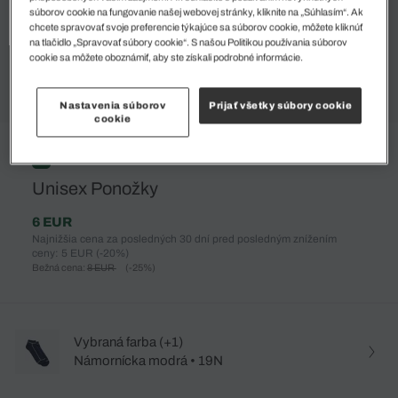
súborov cookie na fungovanie našej webovej stránky, kliknite na „Súhlasím“. Ak
chcete spravovať svoje preferencie týkajúce sa súborov cookie, môžete kliknúť
na tlačidlo „Spravovať súbory cookie“. S našou Politikou používania súborov
cookie sa môžete oboznámiť, aby ste získali podrobné informácie.
Nastavenia súborov
Prijať všetky súbory cookie
cookie
%
Unisex Ponožky
6 EUR
Najnižšia cena za posledných 30 dní pred posledným znížením
ceny: 5 EUR
(-20%)
Bežná cena:
8 EUR
(-25%)
Vybraná farba (+1)
Námornícka modrá • 19N