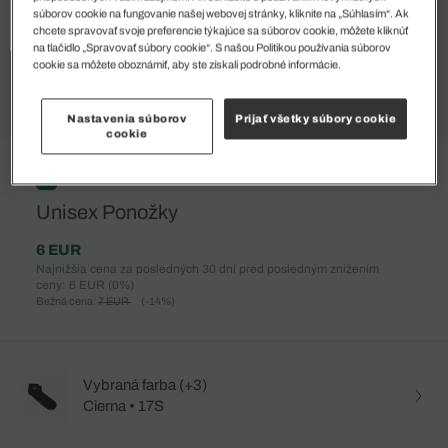
súborov cookie na fungovanie našej webovej stránky, kliknite na „Súhlasím“. Ak
chcete spravovať svoje preferencie týkajúce sa súborov cookie, môžete kliknúť
na tlačidlo „Spravovať súbory cookie“. S našou Politikou používania súborov
cookie sa môžete oboznámiť, aby ste získali podrobné informácie.
Nastavenia súborov
Prijať všetky súbory cookie
cookie
%
Unisex Ponožky
6 EUR
Najnižšia cena za posledných 30 dní pred posledným znížením
ceny: 6 EUR
(0%)
Bežná cena:
7 EUR
(-14%)
Vybraná farba (+3)
Cierna • 17S