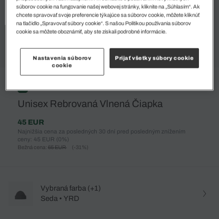
súborov cookie na fungovanie našej webovej stránky, kliknite na „Súhlasím“. Ak
chcete spravovať svoje preferencie týkajúce sa súborov cookie, môžete kliknúť
na tlačidlo „Spravovať súbory cookie“. S našou Politikou používania súborov
cookie sa môžete oboznámiť, aby ste získali podrobné informácie.
Nastavenia súborov
Prijať všetky súbory cookie
cookie
%
Unisex Rebrovaná Vlnená Čiapka
45 EUR
Najnižšia cena za posledných 30 dní pred posledným znížením
ceny: 45 EUR
(0%)
Bežná cena:
65 EUR
(-31%)
Vybraná farba (+1)
Seda • YRD