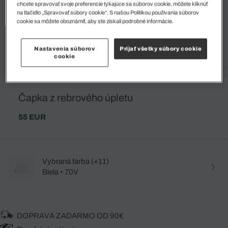
chcete spravovať svoje preferencie týkajúce sa súborov cookie, môžete kliknúť
na tlačidlo „Spravovať súbory cookie“. S našou Politikou používania súborov
cookie sa môžete oboznámiť, aby ste získali podrobné informácie.
Nastavenia súborov
Prijať všetky súbory cookie
cookie
Čapka z rebrového úpletu
55 EUR
Vybraná farba (+11)
Biela • 70V
DOPRAVA ZADARMO OD 90€