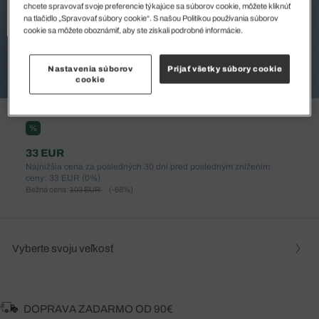
chcete spravovať svoje preferencie týkajúce sa súborov cookie, môžete kliknúť
na tlačidlo „Spravovať súbory cookie“. S našou Politikou používania súborov
cookie sa môžete oboznámiť, aby ste získali podrobné informácie.
Nastavenia súborov
Prijať všetky súbory cookie
cookie
%
33 EUR
Najnižšia cena za posledných 30 dní pred posledným znížením
ceny: 33 EUR
(0%)
Bežná cena:
103 EUR
(-68%)
Vyberte svoju veľkosť
DOPRAVA ZADARMO OD 90€