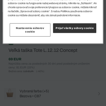
súborov cookie na fungovanie našej webovej stránky, kliknite na „Súhlasím“. Ak
chcete spravovať svoje preferencie týkajúce sa súborov cookie, môžete kliknúť
na tlačidlo „Spravovať súbory cookie“. S našou Politikou používania súborov
cookie sa môžete oboznámiť, aby ste získali podrobné informácie.
Nastavenia súborov
Prijať všetky súbory cookie
cookie
%
Veľká taška Tote L.12.12 Concept
69 EUR
Najnižšia cena za posledných 30 dní pred posledným znížením
ceny: 81 EUR
(15%)
Bežná cena:
115 EUR
(-40%)
Vybraná farba (+5)
Bezova • C87