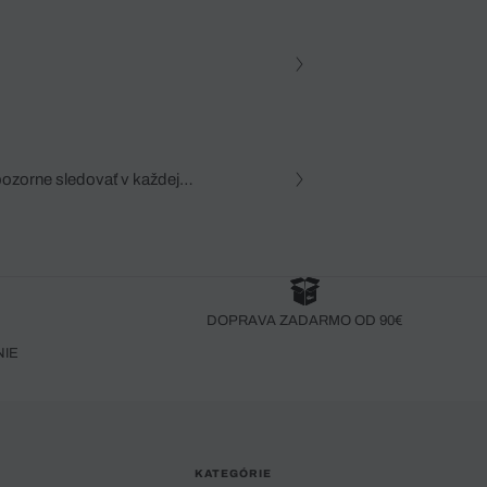
pozorne sledovať v každej
zca, dôkladná znalosť
robený bez pozorného oka
DOPRAVA ZADARMO OD 90€
NIE
KATEGÓRIE