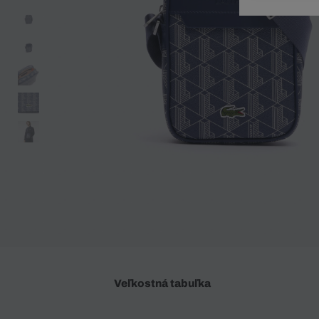
Doplnky
Spodná bielizeň
Plavky
Sukne
Plavky
Special Offer
Spodná Bielizeň
Šortky
Special Offer
Športové oblečenie
Nohavice
Special Offer
Plavky
Special Offer
Veľkostná tabuľka