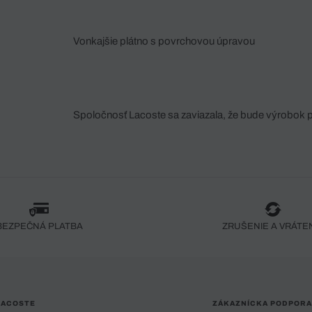
Vonkajšie plátno s povrchovou úpravou
Spoločnosť Lacoste sa zaviazala, že bude výrobok 
fáze jeho výroby. Transparentnosť hodnotového reťa
dodávateľov a ekosystému... Žiadny steh nie je vy
spoločnosti Crocodile.
BEZPEČNÁ PLATBA
ZRUŠENIE A VRÁTE
LACOSTE
ZÁKAZNÍCKA PODPORA