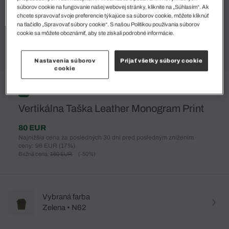
súborov cookie na fungovanie našej webovej stránky, kliknite na „Súhlasím“. Ak
chcete spravovať svoje preferencie týkajúce sa súborov cookie, môžete kliknúť
na tlačidlo „Spravovať súbory cookie“. S našou Politikou používania súborov
cookie sa môžete oboznámiť, aby ste získali podrobné informácie.
Nastavenia súborov
Prijať všetky súbory cookie
cookie
%
Vertikálna Taška Leather Monogram Print
80 EUR
Najnižšia cena za posledných 30 dní pred posledným znížením
ceny: 96 EUR
(17%)
Bežná cena:
160 EUR
(-50%)
Vybraná farba
Zelena • N62