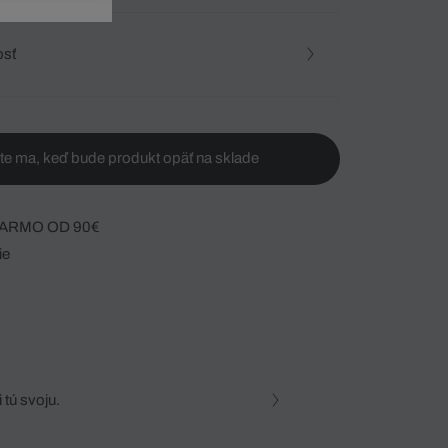
osť
te ma, keď bude produkt opäť na sklade
ARMO OD 90€
ie
 tú svoju.