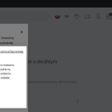
0
SK
ste
X
š miestny
vybranej
račovať bez prijatia
 pletený sveter s okrúhlym
 a realizáciu
cookie na
sa súborov
v
a môžete
ných 30 dní pred posledným znížením ceny: 96 EUR
(0%)
%)
farba (+1)
na • 02S