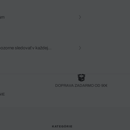
tám
pozorne sledovať v každej
zca, dôkladná znalosť
robený bez pozorného oka
DOPRAVA ZADARMO OD 90€
NIE
KATEGÓRIE