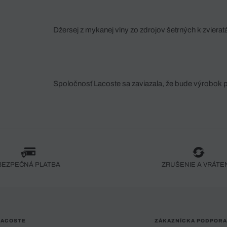
Džersej z mykanej vlny zo zdrojov šetrných k zviera
Spoločnosť Lacoste sa zaviazala, že bude výrobok 
fáze jeho výroby. Transparentnosť hodnotového reťa
dodávateľov a ekosystému... Žiadny steh nie je vy
spoločnosti Crocodile.
BEZPEČNÁ PLATBA
ZRUŠENIE A VRÁTE
LACOSTE
ZÁKAZNÍCKA PODPORA