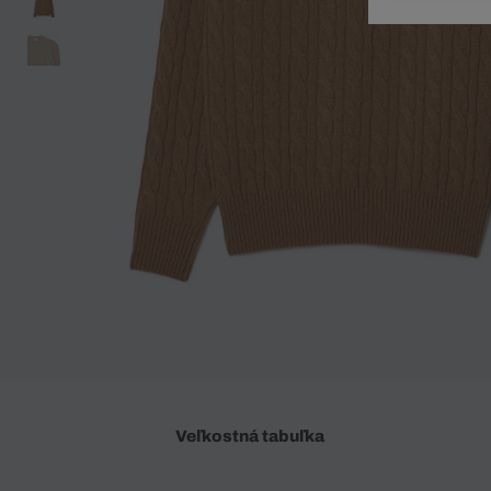
Doplnky
Spodná bielizeň
Plavky
Sukne
Plavky
Special Offer
Spodná Bielizeň
Šortky
Special Offer
Športové oblečenie
Nohavice
Special Offer
Plavky
Special Offer
Veľkostná tabuľka