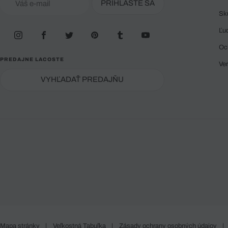
PRIHLÁSTE SA
Sk
Ľu
Oc
PREDAJNE LACOSTE
Ve
VYHĽADAŤ PREDAJŇU
Mapa stránky
|
Veľkostná Tabuľka
|
Zásady ochrany osobných údajov
|