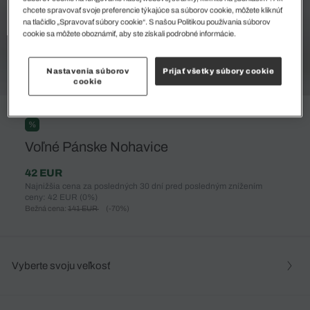
chcete spravovať svoje preferencie týkajúce sa súborov cookie, môžete kliknúť
na tlačidlo „Spravovať súbory cookie“. S našou Politikou používania súborov
cookie sa môžete oboznámiť, aby ste získali podrobné informácie.
Nastavenia súborov
Prijať všetky súbory cookie
cookie
%
Voľné Pánske Nohavice
42 EUR
Najnižšia cena za posledných 30 dní pred posledným znížením
ceny: 42 EUR
(0%)
Bežná cena:
141 EUR
(-70%)
Vyberte svoju veľkosť