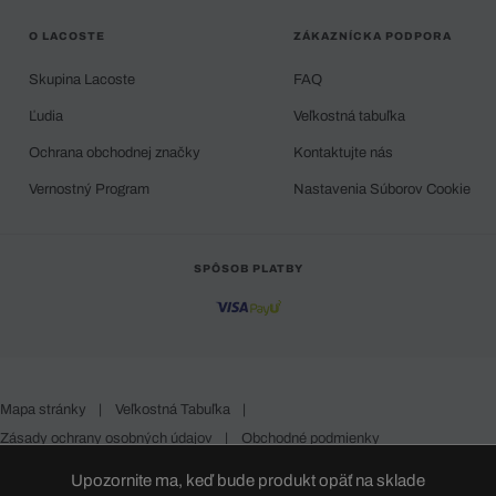
O LACOSTE
ZÁKAZNÍCKA PODPORA
Skupina Lacoste
FAQ
Ľudia
Veľkostná tabuľka
Ochrana obchodnej značky
Kontaktujte nás
Vernostný Program
Nastavenia Súborov Cookie
SPÔSOB PLATBY
Mapa stránky
|
Veľkostná Tabuľka
|
Zásady ochrany osobných údajov
|
Obchodné podmienky
Slovakia
Upozornite ma, keď bude produkt opäť na sklade