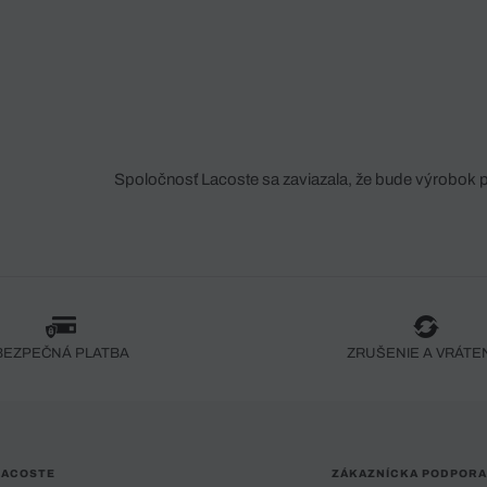
Spoločnosť Lacoste sa zaviazala, že bude výrobok 
fáze jeho výroby. Transparentnosť hodnotového reťa
dodávateľov a ekosystému... Žiadny steh nie je vy
spoločnosti Crocodile.
BEZPEČNÁ PLATBA
ZRUŠENIE A VRÁTE
LACOSTE
ZÁKAZNÍCKA PODPORA