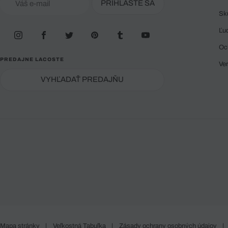
PRIHLÁSTE SA
Sk
Ľu
Oc
PREDAJNE LACOSTE
Ve
VYHĽADAŤ PREDAJŇU
Mapa stránky
|
Veľkostná Tabuľka
|
Zásady ochrany osobných údajov
|