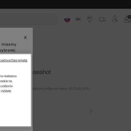
0
SK
ste
X
š miestny
vybranej
račovať bez prijatia
é tenisky Baseshot
 a realizáciu
cookie na
sa súborov
ných 30 dní pred posledným znížením ceny: 81 EUR
(0%)
v
a môžete
%)
farba
 F50