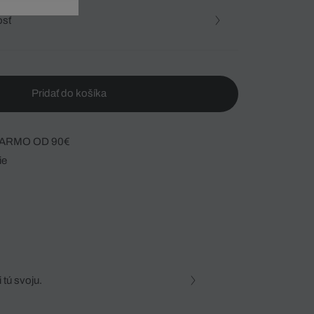
osť
Pridať do košíka
ARMO OD 90€
ie
 tú svoju.