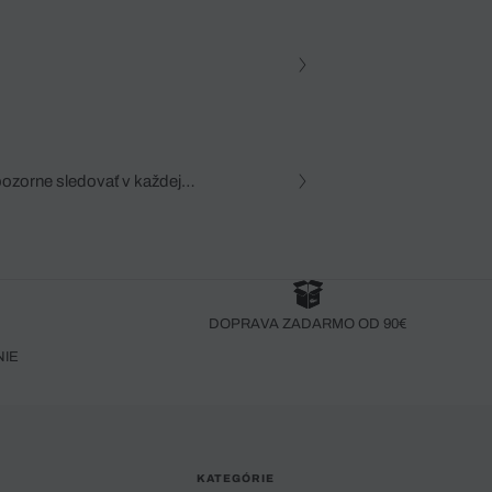
pozorne sledovať v každej
zca, dôkladná znalosť
robený bez pozorného oka
DOPRAVA ZADARMO OD 90€
NIE
KATEGÓRIE