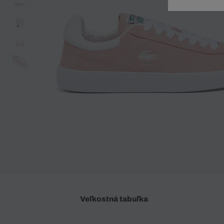
Doplnky
Spodná bielizeň
Plavky
Sukne
Plavky
Special Offer
Spodná Bielizeň
Šortky
Special Offer
Športové oblečenie
Nohavice
Special Offer
Plavky
Special Offer
Veľkostná tabuľka