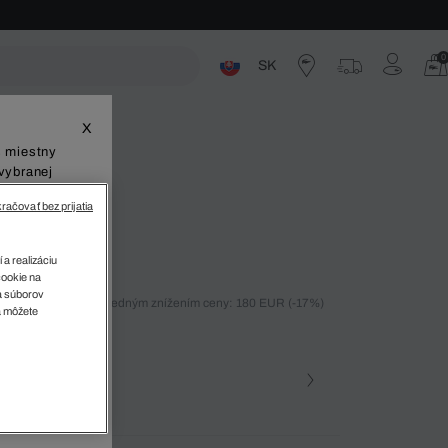
0
SK
ste
X
š miestny
vybranej
račovať bez prijatia
ty
 a realizáciu
cookie na
sa súborov
ných 30 dní pred posledným znížením ceny: 180 EUR
(-17%)
v
a môžete
%)
farba
 050