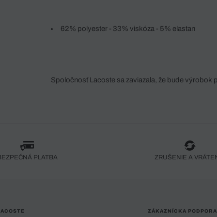
62% polyester - 33% viskóza - 5% elastan
Spoločnosť Lacoste sa zaviazala, že bude výrobok 
fáze jeho výroby. Transparentnosť hodnotového reťa
dodávateľov a ekosystému... Žiadny steh nie je vy
spoločnosti Crocodile.
BEZPEČNÁ PLATBA
ZRUŠENIE A VRÁTE
LACOSTE
ZÁKAZNÍCKA PODPORA