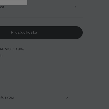
osť
Pridať do košíka
ARMO OD 90€
ie
 tú svoju.