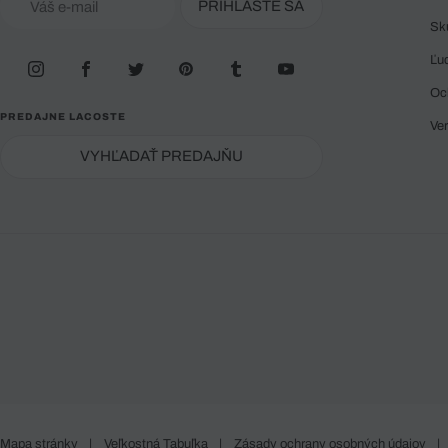
PRIHLÁSTE SA
Sk
Ľu
Oc
PREDAJNE LACOSTE
Ve
VYHĽADAŤ PREDAJŇU
Mapa stránky
|
Veľkostná Tabuľka
|
Zásady ochrany osobných údajov
|