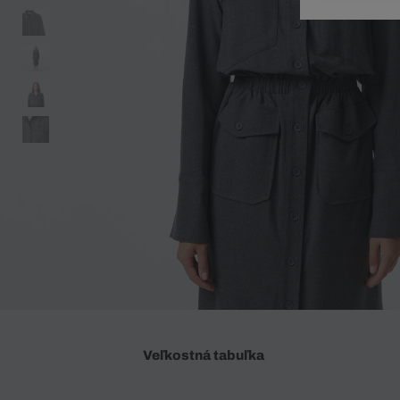
Doplnky
Spodná bielizeň
Plavky
Sukne
Plavky
Special Offer
Spodná Bielizeň
Šortky
Special Offer
Športové oblečenie
Nohavice
Special Offer
Plavky
Special Offer
Veľkostná tabuľka