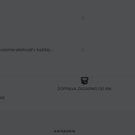
pozorne sledovať v každej
zca, dôkladná znalosť
robený bez pozorného oka
DOPRAVA ZADARMO OD 90€
NIE
KATEGÓRIE