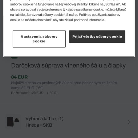
súborov cookie na fungovanie našej webovej stránky, kliknite na „Súhlasím“. Ak
chcete spravovať svoje preferencie týkajúce sa súborov cookie, môžete kliknúť
na tlačidlo „Spravovať súbory cookie“. S našou Politikou používania súborov
cookie sa môžete oboznámiť, aby ste získali podrobné informácie.
Nastavenia súborov
Prijať všetky súbory cookie
cookie
%
Darčeková súprava vlneného šálu a čiapky
84 EUR
Najnižšia cena za posledných 30 dní pred posledným znížením
ceny: 84 EUR
(0%)
Bežná cena:
120 EUR
(-30%)
Vybraná farba (+1)
Hneda • SKB