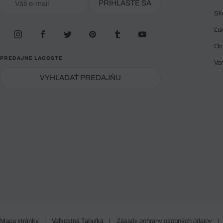
PRIHLÁSTE SA
Sk
Ľu
Oc
PREDAJNE LACOSTE
Ve
VYHĽADAŤ PREDAJŇU
Mapa stránky
|
Veľkostná Tabuľka
|
Zásady ochrany osobných údajov
|