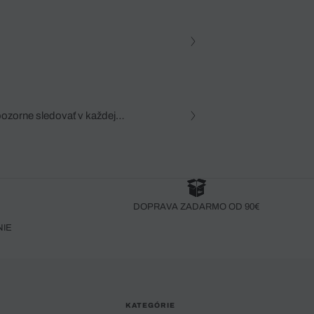
pozorne sledovať v každej
zca, dôkladná znalosť
robený bez pozorného oka
DOPRAVA ZADARMO OD 90€
NIE
KATEGÓRIE