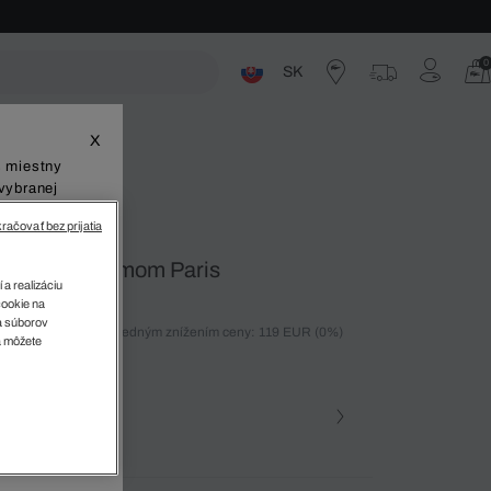
0
SK
ste
X
š miestny
vybranej
račovať bez prijatia
ky s monogramom Paris
 a realizáciu
cookie na
sa súborov
ných 30 dní pred posledným znížením ceny: 119 EUR
(0%)
v
a môžete
%)
farba (+13)
Námornícka modrá • QIE