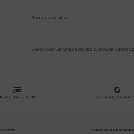
Bežný, rovný strih
Spoločnosť Lacoste sa zaviazala, že bude výrobok 
fáze jeho výroby. Transparentnosť hodnotového reťa
dodávateľov a ekosystému... Žiadny steh nie je vy
spoločnosti Crocodile.
BEZPEČNÁ PLATBA
ZRUŠENIE A VRÁTE
LACOSTE
ZÁKAZNÍCKA PODPORA