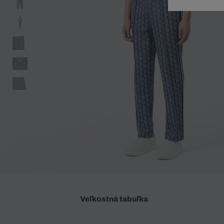
Doplnky
Spodná bielizeň
Plavky
Sukne
Plavky
Special Offer
Spodná Bielizeň
Šortky
Special Offer
Športové oblečenie
Nohavice
Special Offer
Plavky
Special Offer
Veľkostná tabuľka