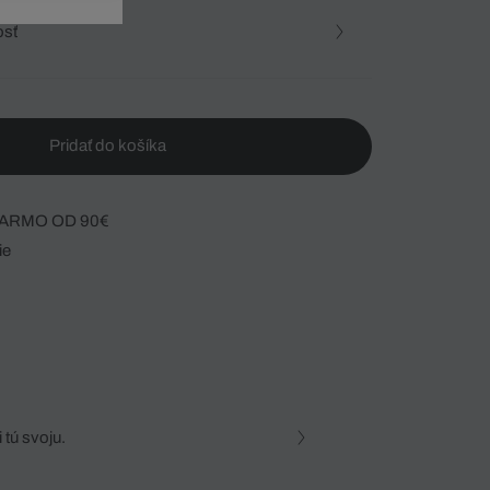
osť
Pridať do košíka
ARMO OD 90€
ie
 tú svoju.