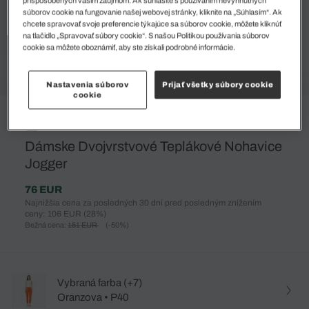
súborov cookie na fungovanie našej webovej stránky, kliknite na „Súhlasím“. Ak
chcete spravovať svoje preferencie týkajúce sa súborov cookie, môžete kliknúť
na tlačidlo „Spravovať súbory cookie“. S našou Politikou používania súborov
cookie sa môžete oboznámiť, aby ste získali podrobné informácie.
Nastavenia súborov
Prijať všetky súbory cookie
cookie
%
Dámske Dvojvrstvové Teplákové Nohavice
Jogger
76 EUR
Najnižšia cena za posledných 30 dní pred posledným znížením
ceny: 106 EUR
(28%)
Bežná cena:
151 EUR
(-50%)
Vybraná farba (+7)
Oranzova • P40