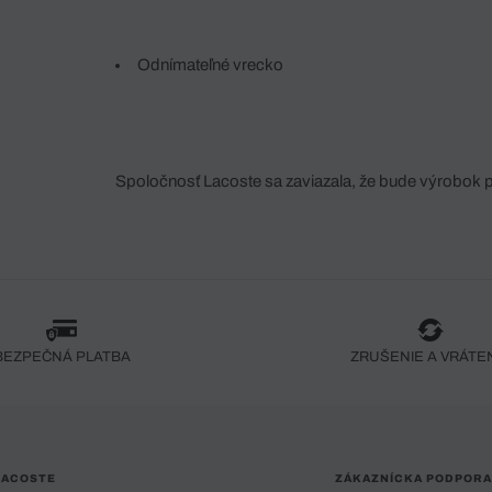
Odnímateľné vrecko
Spoločnosť Lacoste sa zaviazala, že bude výrobok 
fáze jeho výroby. Transparentnosť hodnotového reťa
dodávateľov a ekosystému... Žiadny steh nie je vy
spoločnosti Crocodile.
BEZPEČNÁ PLATBA
ZRUŠENIE A VRÁTE
LACOSTE
ZÁKAZNÍCKA PODPORA