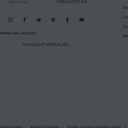
PRIHLÁSTE SA
Sk
Ľu
Oc
PREDAJNE LACOSTE
Ve
VYHĽADAŤ PREDAJŇU
Mapa stránky
|
Veľkostná Tabuľka
|
Zásady ochrany osobných údajov
|