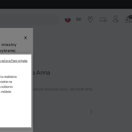
0
SK
ste
X
š miestny
vybranej
račovať bez prijatia
ebná Kabelka Anna
 a realizáciu
cookie na
sa súborov
ných 30 dní pred posledným znížením ceny: 100 EUR
(0%)
v
a môžete
%)
farba (+8)
zova • N88