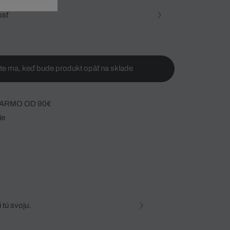
osť
te ma, keď bude produkt opäť na sklade
ARMO OD 90€
ie
 tú svoju.