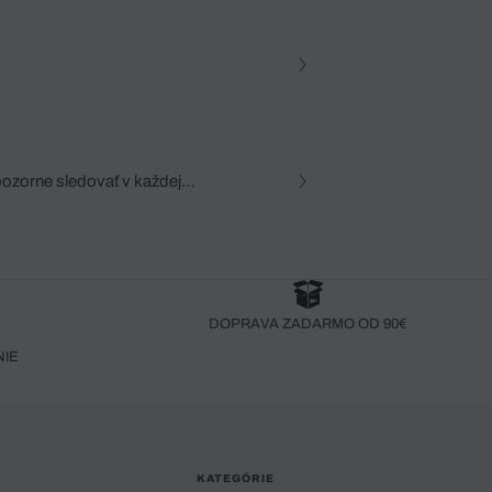
pozorne sledovať v každej
zca, dôkladná znalosť
robený bez pozorného oka
DOPRAVA ZADARMO OD 90€
NIE
KATEGÓRIE