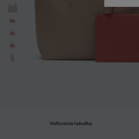
Doplnky
Spodná bielizeň
Plavky
Sukne
Plavky
Special Offer
Spodná Bielizeň
Šortky
Special Offer
Športové oblečenie
Nohavice
Special Offer
Plavky
Special Offer
Veľkostná tabuľka