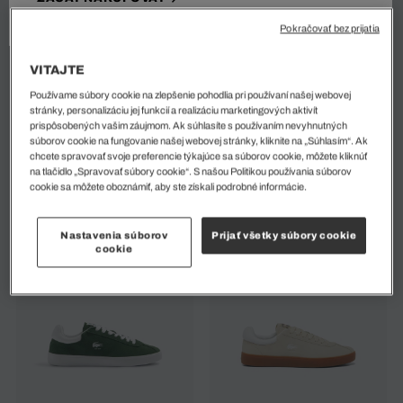
Pokračovať bez prijatia
VITAJTE
Používame súbory cookie na zlepšenie pohodlia pri používaní našej webovej
stránky, personalizáciu jej funkcií a realizáciu marketingových aktivít
prispôsobených vašim záujmom. Ak súhlasíte s používaním nevyhnutných
súborov cookie na fungovanie našej webovej stránky, kliknite na „Súhlasím“. Ak
Pánske Tenisky Baseshot
Pánske Kožené Tenisky
chcete spravovať svoje preferencie týkajúce sa súborov cookie, môžete kliknúť
Baseshot
na tlačidlo „Spravovať súbory cookie“. S našou Politikou používania súborov
72 EUR
120 EUR
%
cookie sa môžete oboznámiť, aby ste získali podrobné informácie.
72 EUR
120 EUR
%
Nastavenia súborov
Prijať všetky súbory cookie
cookie