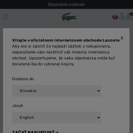
Bezplatné vrátenie!
0
X
Vitajte v oficiálnom internetovom obchode Lacoste
Aby ste si zaistili čo najlepší zážitok z nakupovania,
odporúčame vám navštíviť váš miestny internetový
obchod. Upozorňujeme, že vaša objednávka môže byť
OBUV
Tenisky
doručená iba do vybranej krajiny.
Dodanie do
Zoradiť a filtrovať
Jazyk
12 Výsledok
ZAČAŤ NAKUPOVAŤ