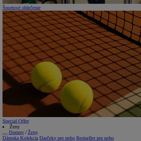
Športové oblečenie
Special Offer
Ženy
Domov
/
Ženy
Dámska Kolekcia
Darčeky pre neho
Bestseller pre neho