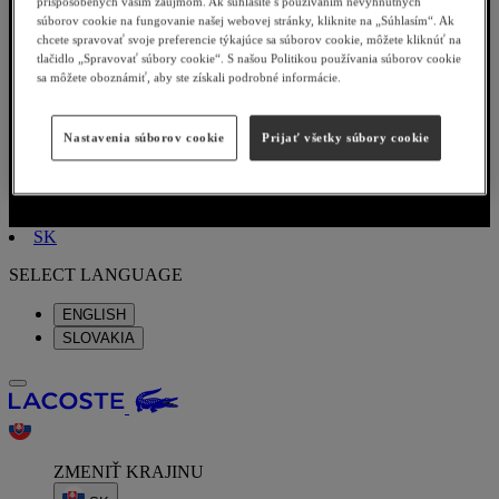
prispôsobených vašim záujmom. Ak súhlasíte s používaním nevyhnutných
súborov cookie na fungovanie našej webovej stránky, kliknite na „Súhlasím“. Ak
chcete spravovať svoje preferencie týkajúce sa súborov cookie, môžete kliknúť na
tlačidlo „Spravovať súbory cookie“. S našou Politikou používania súborov cookie
sa môžete oboznámiť, aby ste získali podrobné informácie.
Nastavenia súborov cookie
Prijať všetky súbory cookie
SK
SELECT LANGUAGE
ENGLISH
SLOVAKIA
ZMENIŤ KRAJINU