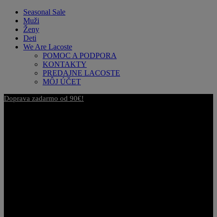
Seasonal Sale
Muži
Ženy
Deti
We Are Lacoste
POMOC A PODPORA
KONTAKTY
PREDAJNE LACOSTE
MÔJ ÚČET
Sezónny výpredaj až -40 %!