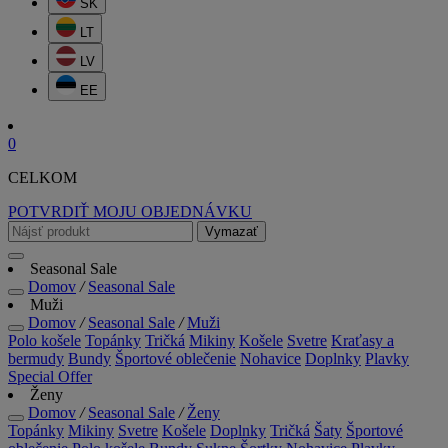
SK
LT
LV
EE
0
CELKOM
POTVRDIŤ MOJU OBJEDNÁVKU
Vymazať
Seasonal Sale
Domov
/
Seasonal Sale
Muži
Domov
/
Seasonal Sale
/
Muži
Polo košele
Topánky
Tričká
Mikiny
Košele
Svetre
Kraťasy a
bermudy
Bundy
Športové oblečenie
Nohavice
Doplnky
Plavky
Special Offer
Ženy
Domov
/
Seasonal Sale
/
Ženy
Topánky
Mikiny
Svetre
Košele
Doplnky
Tričká
Šaty
Športové