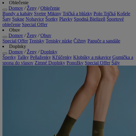
Oblečenie
Domov
/
Ženy
/
Oblečenie
Bundy a kabáty
Svetre
Mikiny
Tričká a blúzky
Polo Tričká
Košele
Šaty
Sukne
Nohavice
Šortky
Plavky
Spodná Bielizeň
Športové
oblečenie
Special Offer
Obuv
Domov
/
Ženy
/
Obuv
Special Offer
Tenisky
Tenisky nízke
Čižmy
Papuče a sandále
Doplnky
Domov
/
Ženy
/
Doplnky
Šperky
Tašky
Peňaženky
Kľúčenky
Klobúky a rukavice
Gumička a
spona do vlasov
Zimné Doplnky
Ponožky
Special Offer
Šály