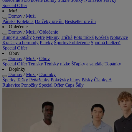
oblečenie
Polo košele
Bundy
Sukne
Šortky
Nohavice
Plavky
Special Offer
Muži
Domov
/
Muži
Pánska Kolekcia
Darčeky pre ňu
Bestseller pre ňu
Oblečenie
Domov
/
Muži
/
Oblečenie
Bundy a kabáty
Svetre
Mikiny
Tričká
Polo tričká
Košeľa
Nohavice
Kraťasy a bermudy
Plavky
Športové oblečenie
Spodná bielizeň
Special Offer
Obuv
Domov
/
Muži
/
Obuv
Special Offer
Tenisky
Tenisky nízke
Šľapky a sandále
Topánky
Doplnky
Domov
/
Muži
/
Doplnky
Šperky
Tašky
Peňaženky
Pokrývky hlavy
Pásky
Čiapky A
Rukavice
Ponožky
Special Offer
Caps
Šály