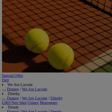
Special Offer
Deti
We Are Lacoste
Domov
/
We Are Lacoste
Zbierky
Domov
/
We Are Lacoste
/
Zbierky
L003 Neo Shot
Unisex
Monogram
Trendy
Domov
/
We Are Lacoste
/
Trendy