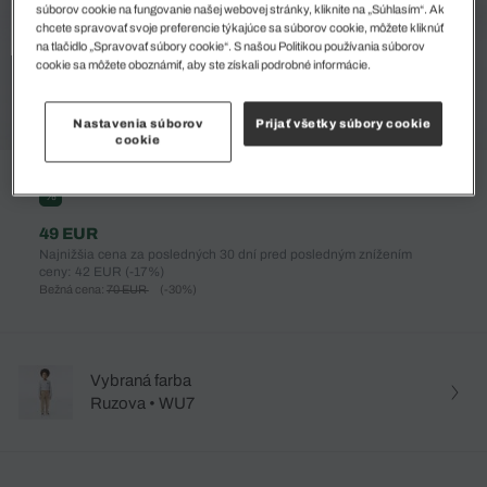
súborov cookie na fungovanie našej webovej stránky, kliknite na „Súhlasím“. Ak
chcete spravovať svoje preferencie týkajúce sa súborov cookie, môžete kliknúť
na tlačidlo „Spravovať súbory cookie“. S našou Politikou používania súborov
cookie sa môžete oboznámiť, aby ste získali podrobné informácie.
Nastavenia súborov
Prijať všetky súbory cookie
cookie
%
49 EUR
Najnižšia cena za posledných 30 dní pred posledným znížením
ceny: 42 EUR
(-17%)
Bežná cena:
70 EUR
(-30%)
Vybraná farba
Ruzova • WU7