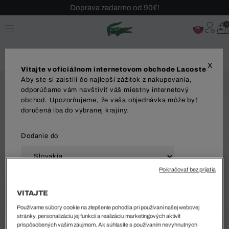
Doprava zadarmo od 90€!
Sezónny výpredaj až -40 %!
0
Bezplatné vrátenie!
X
Vitajte v oficiálnom internetovom obchode Lacoste
Aby ste si zaistili čo najlepší zážitok z nakupovania,
odporúčame vám navštíviť váš miestny internetový
obchod. Upozorňujeme, že vaša objednávka môže byť
doručená iba do vybranej krajiny.
Dodanie do
Pokračovať bez prijatia
Jazyk
VITAJTE
Používame súbory cookie na zlepšenie pohodlia pri používaní našej webovej
stránky, personalizáciu jej funkcií a realizáciu marketingových aktivít
prispôsobených vašim záujmom. Ak súhlasíte s používaním nevyhnutných
ZAČAŤ NAKUPOVAŤ