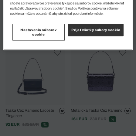
chcete spravovať svoje preferencie týkajúce sa súborov cookie, môžete kliknúť
na tlačidlo „Spravovať súbory cookie“. S našou Politikou používania súborov
Malá Taška Cez Rameno
Veľká Čierna Kožená Taška
cookie sa môžete oboznámiť, aby ste získali podrobné informácie.
Tennis Bliss
Cez Rameno Unisex Lacoste
Lenglen Z Kolekcie SS25
215 EUR
Runway
Nastavenia súborov
Prijať všetky súbory cookie
325 EUR
cookie
Taška Cez Rameno Lacoste
Metalická Taška Cez Rameno
Elegance
161 EUR
230 EUR
%
92 EUR
132 EUR
%