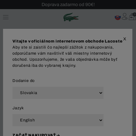
Doprava zadarmo od 90€!
Sezónny výpredaj až -40 %!
0
Bezplatné vrátenie!
X
Vitajte v oficiálnom internetovom obchode Lacoste
Aby ste si zaistili čo najlepší zážitok z nakupovania,
odporúčame vám navštíviť váš miestny internetový
obchod. Upozorňujeme, že vaša objednávka môže byť
MUŽI
ŽENY
doručená iba do vybranej krajiny.
Dodanie do
Zoradiť a filtrovať
Jazyk
98 Výsledok
ZAČAŤ NAKUPOVAŤ