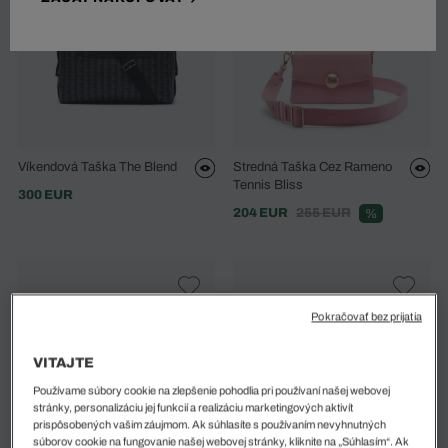
Víkendová Taška The Blend
Stredná Taška Cez Rameno
Tennis Bliss
300 EUR
204 EUR
255 EUR
%
Pokračovať bez prijatia
VITAJTE
Používame súbory cookie na zlepšenie pohodlia pri používaní našej webovej
stránky, personalizáciu jej funkcií a realizáciu marketingových aktivít
prispôsobených vašim záujmom. Ak súhlasíte s používaním nevyhnutných
súborov cookie na fungovanie našej webovej stránky, kliknite na „Súhlasím“. Ak