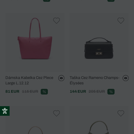
Dámska Kabelka Cez Plece
Taška Cez Rameno Champs-
Large L.12.12
Élysées
81 EUR
115 EUR
144 EUR
205 EUR
%
%