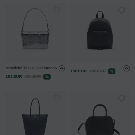
Metalická Taška Cez Rameno
130 EUR
185 EUR
%
161 EUR
230 EUR
%