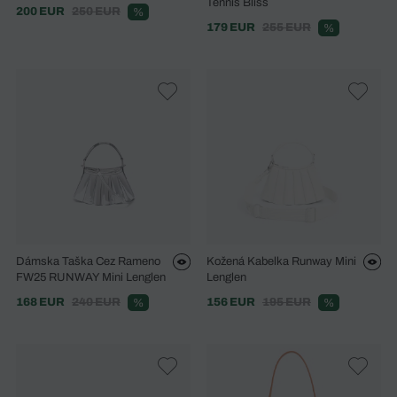
Tennis Bliss
200 EUR
250 EUR
%
179 EUR
255 EUR
%
Dámska Taška Cez Rameno
Kožená Kabelka Runway Mini
FW25 RUNWAY Mini Lenglen
Lenglen
168 EUR
240 EUR
156 EUR
195 EUR
%
%