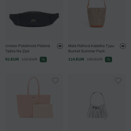
Unisex Potiahnutá Plátená
Malá Rafiová Kabelka Typu
Taška Na Zips
Bucket Summer Pack
91 EUR
130 EUR
114 EUR
190 EUR
%
%