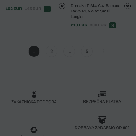
Dámska Taška Cez Rameno
102 EUR
145 EUR
%
FW25 RUNWAY Small
Lenglen
210 EUR
300 EUR
%
1
2
...
5
BEZPEČNÁ PLATBA
ZÁKAZNÍCKA PODPORA
DOPRAVA ZADARMO OD 90€