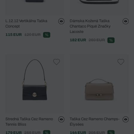
L.12.12 Vertikálna Taška
Dámska Kožená Taška
Concept
Chantaco Piqué Značky
Lacoste
115 EUR
120 EUR
%
182 EUR
260 EUR
%
Stredná Taška Cez Rameno
Taška Cez Rameno Champs-
Tennis Bliss
Élysées
179 EUR
255 EUR
144 EUR
205 EUR
%
%