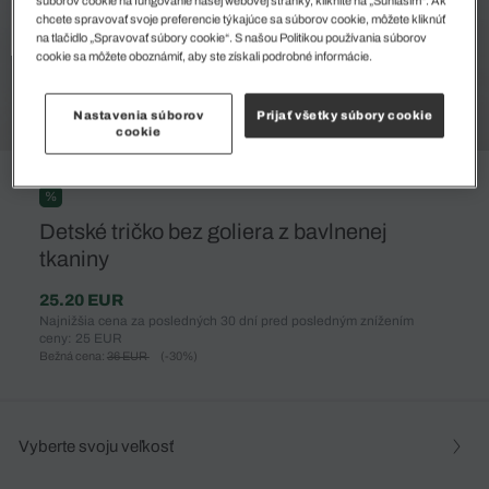
súborov cookie na fungovanie našej webovej stránky, kliknite na „Súhlasím“. Ak
chcete spravovať svoje preferencie týkajúce sa súborov cookie, môžete kliknúť
na tlačidlo „Spravovať súbory cookie“. S našou Politikou používania súborov
cookie sa môžete oboznámiť, aby ste získali podrobné informácie.
Nastavenia súborov
Prijať všetky súbory cookie
cookie
%
Detské tričko bez goliera z bavlnenej
tkaniny
25.20 EUR
Najnižšia cena za posledných 30 dní pred posledným znížením
ceny: 25 EUR
Bežná cena:
36 EUR
(-30%)
Vyberte svoju veľkosť