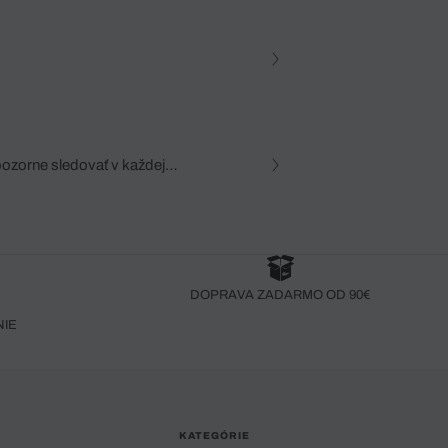
pozorne sledovať v každej
zca, dôkladná znalosť
robený bez pozorného oka
DOPRAVA ZADARMO OD 90€
NIE
KATEGÓRIE