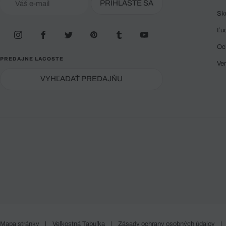
PRIHLÁSTE SA
Sk
Ľu
Oc
PREDAJNE LACOSTE
Ve
VYHĽADAŤ PREDAJŇU
Mapa stránky
|
Veľkostná Tabuľka
|
Zásady ochrany osobných údajov
|