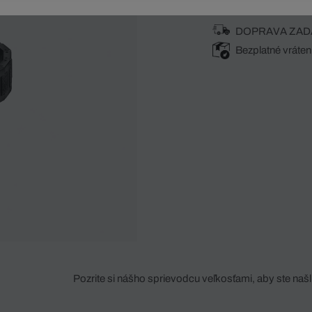
DOPRAVA ZAD
Bezplatné vráten
Pozrite si nášho sprievodcu veľkosťami, aby ste našli