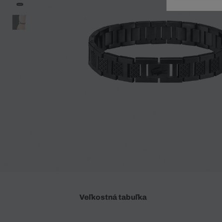
Doplnky
Spodná bielizeň
Plavky
Sukne
Plavky
Special Offer
Spodná Bielizeň
Šortky
Special Offer
Športové oblečenie
Nohavice
Special Offer
Plavky
Special Offer
Veľkostná tabuľka