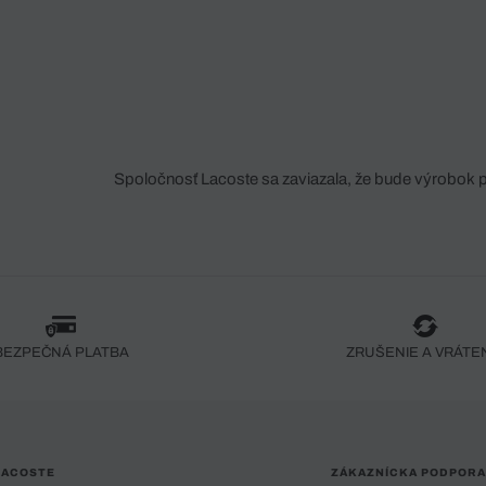
Spoločnosť Lacoste sa zaviazala, že bude výrobok 
fáze jeho výroby. Transparentnosť hodnotového reťa
dodávateľov a ekosystému... Žiadny steh nie je vy
spoločnosti Crocodile.
BEZPEČNÁ PLATBA
ZRUŠENIE A VRÁTE
LACOSTE
ZÁKAZNÍCKA PODPORA