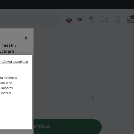
0
SK
ste
X
š miestny
vybranej
račovať bez prijatia
 Metropole
 a realizáciu
cookie na
sa súborov
v
a môžete
farba
na • 000
PRIDAŤ DO KOŠÍKA