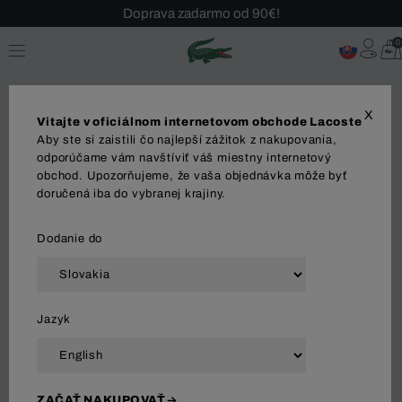
Doprava zadarmo od 90€!
Sezónny výpredaj až -40 %!
0
Bezplatné vrátenie!
X
Vitajte v oficiálnom internetovom obchode Lacoste
Aby ste si zaistili čo najlepší zážitok z nakupovania,
Šperky
odporúčame vám navštíviť váš miestny internetový
obchod. Upozorňujeme, že vaša objednávka môže byť
doručená iba do vybranej krajiny.
DOPLNKY
Šperky
Tašky
Peňaženky
Pono
Dodanie do
Zoradiť a filtrovať
Jazyk
18 Výsledok
ZAČAŤ NAKUPOVAŤ