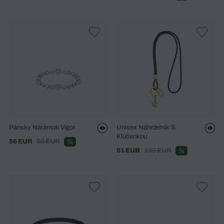
Pánsky Náramok Vigor
Unisex Náhrdelník S
Kľúčenkou
56 EUR
80 EUR
%
91 EUR
130 EUR
%