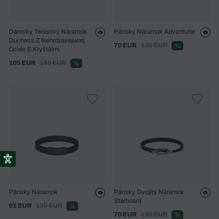
Dámsky Tenisový Náramok
Pánsky Náramok Adventurer
Duchess Z Nehrdzavejúcej
70 EUR
100 EUR
%
Ocele S Kryštálmi
105 EUR
150 EUR
%
Pánsky Náramok
Pánsky Dvojitý Náramok
Starboard
91 EUR
130 EUR
%
70 EUR
100 EUR
%