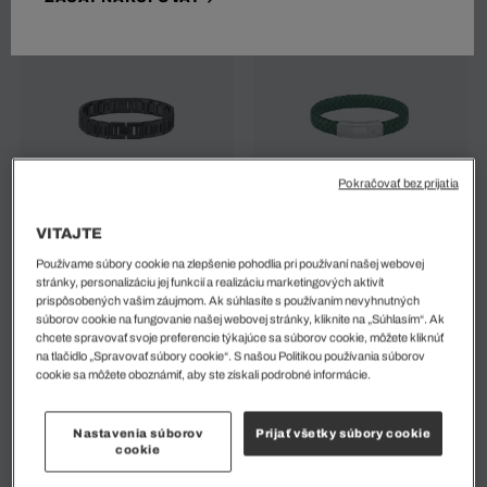
Pokračovať bez prijatia
Pánsky Náramok Metropole
Pánsky Náramok
VITAJTE
115 EUR
100 EUR
Používame súbory cookie na zlepšenie pohodlia pri používaní našej webovej
stránky, personalizáciu jej funkcií a realizáciu marketingových aktivít
prispôsobených vašim záujmom. Ak súhlasíte s používaním nevyhnutných
súborov cookie na fungovanie našej webovej stránky, kliknite na „Súhlasím“. Ak
chcete spravovať svoje preferencie týkajúce sa súborov cookie, môžete kliknúť
na tlačidlo „Spravovať súbory cookie“. S našou Politikou používania súborov
cookie sa môžete oboznámiť, aby ste získali podrobné informácie.
Nastavenia súborov
Prijať všetky súbory cookie
cookie